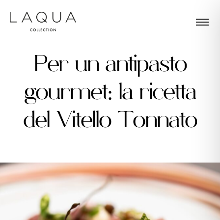
P
e
r
u
n
a
n
t
i
p
a
s
t
o
g
o
u
r
m
e
t
:
l
a
r
i
c
e
t
t
a
d
e
l
V
i
t
e
l
l
o
T
o
n
n
a
t
o