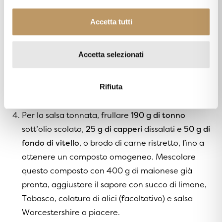
o
lentamente l’acqua fino a circa 60-70°C e
n
Accetta tutti
rimuovere l’alga prima che l’acqua inizi a bollire.
s
e
Aggiungere
30 g di katsuobushi
(fiocchi di bonito
n
essiccato) all’acqua e lasciare in infusione per 5
Accetta selezionati
s
minuti.
Filtrare il brodo
e, se desiderato,
o
aggiungere 10 gocce di salsa di soia e 5 gocce di
Rifiuta
succo di limone per insaporire.
Per la salsa tonnata, frullare
190 g di tonno
sott’olio scolato,
25 g di capperi
dissalati e
50 g di
fondo di vitello
, o brodo di carne ristretto, fino a
ottenere un composto omogeneo. Mescolare
questo composto con 400 g di maionese già
pronta, aggiustare il sapore con succo di limone,
Tabasco, colatura di alici (facoltativo) e salsa
Worcestershire a piacere.