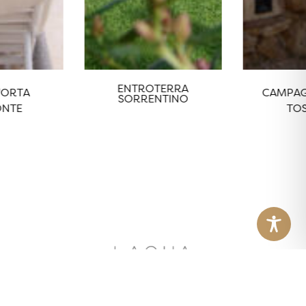
ENTROTERRA
'ORTA
CAMPAG
SORRENTINO
ONTE
TO