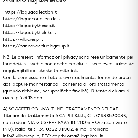
consultano i seguenti siti web:
https://laquacollection.it
https://laquacountryside.it
https://laquabythesea.it
https://laquabythelake.it
https://villacrespi.it
https://cannavacciuologroup.it
NB: Le presenti informazioni privacy sono rese unicamente per
i suddetti siti web e non anche per altri siti web eventualmente
raggiungibili dall’utente tramite link.
Con la connessione al sito e, eventualmente, fornendo propri
dati oppure manifestando il consenso al loro trattamento
(quando richiesto, per specifiche finalità), l’Utente dichiara di
avere più di 16 anni.
A) SOGGETTI COINVOLTI NEL TRATTAMENTO DEI DATI
Titolare del trattamento è CA.PRI S.R.L., C.F. 01938520036,
con sede in VIA GIUSEPPE FAVA 18, 28016 – Orta San Giulio
(NO), Italia, tel.: +39 0322 911902, e-mail ordinaria:
info@villacrespi.it, PEC: caprisrlorta@legalmail.it.