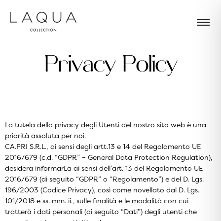
P
r
i
v
a
c
y
P
o
l
i
c
y
La tutela della privacy degli Utenti del nostro sito web è una
priorità assoluta per noi.
CA.PRI S.R.L., ai sensi degli artt.13 e 14 del Regolamento UE
2016/679 (c.d. “GDPR” – General Data Protection Regulation),
desidera informarLa ai sensi dell’art. 13 del Regolamento UE
2016/679 (di seguito “GDPR” o “Regolamento”) e del D. Lgs.
196/2003 (Codice Privacy), così come novellato dal D. Lgs.
101/2018 e ss. mm. ii., sulle finalità e le modalità con cui
tratterà i dati personali (di seguito “Dati”) degli utenti che