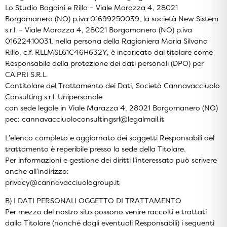
Lo Studio Bagaini e Rillo – Viale Marazza 4, 28021
Borgomanero (NO) p.iva 01699250039, la società New Sistem
s.r.l. – Viale Marazza 4, 28021 Borgomanero (NO) p.iva
01622410031, nella persona della Ragioniera Maria Silvana
Rillo, c.f. RLLMSL61C46H632Y, è incaricato dal titolare come
Responsabile della protezione dei dati personali (DPO) per
CA.PRI S.R.L.
Contitolare del Trattamento dei Dati, Società Cannavacciuolo
Consulting s.r.l. Unipersonale
con sede legale in Viale Marazza 4, 28021 Borgomanero (NO)
pec: cannavacciuoloconsultingsrl@legalmail.it
L’elenco completo e aggiornato dei soggetti Responsabili del
trattamento è reperibile presso la sede della Titolare.
Per informazioni e gestione dei diritti l’interessato può scrivere
anche all’indirizzo:
privacy@cannavacciuologroup.it
B) I DATI PERSONALI OGGETTO DI TRATTAMENTO
Per mezzo del nostro sito possono venire raccolti e trattati
dalla Titolare (nonché dagli eventuali Responsabili) i seguenti