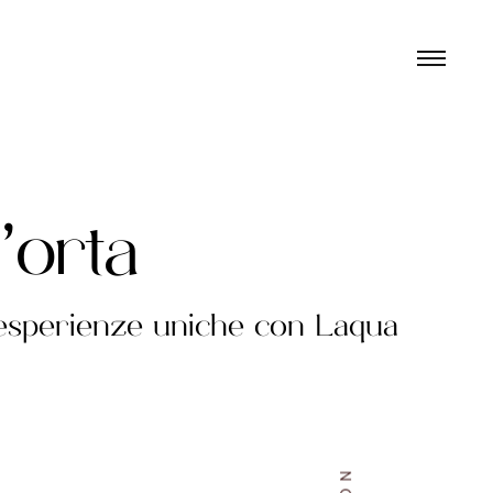
’
o
r
t
a
, esperienze uniche con Laqua