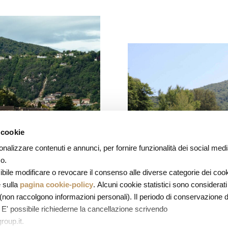
 cookie
onalizzare contenuti e annunci, per fornire funzionalità dei social med
co.
bile modificare o revocare il consenso alle diverse categorie dei cook
e sulla
pagina cookie-policy
. Alcuni cookie statistici sono considerati
i (non raccolgono informazioni personali). Il periodo di conservazione d
. E' possibile richiederne la cancellazione scrivendo
AGGIO TRA
oup.it.