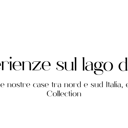
e
r
i
e
n
z
e
s
u
l
l
a
g
o
d
le nostre case tra nord e sud Italia
Collection