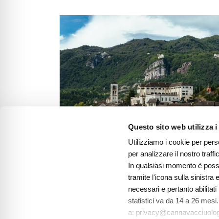
Questo sito web utilizza i
Utilizziamo i cookie per pers
per analizzare il nostro traffi
In qualsiasi momento è possi
tramite l'icona sulla sinistra 
necessari e pertanto abilitat
statistici va da 14 a 26 mesi
LAGO D’ORTA: UN VI
a: privacy@cannavacciuologr