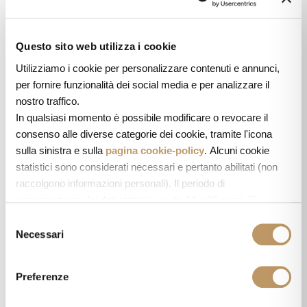
La casa d’infanzia di uno Chef stellato diventa un resort di
lusso nella campagna sorrentina: questa è la storia del
Questo sito web utilizza i cookie
nostro Laqua Countryside.
Utilizziamo i cookie per personalizzare contenuti e annunci,
per fornire funzionalità dei social media e per analizzare il
nostro traffico.
In qualsiasi momento è possibile modificare o revocare il
consenso alle diverse categorie dei cookie, tramite l'icona
sulla sinistra e sulla
pagina cookie-policy
. Alcuni cookie
statistici sono considerati necessari e pertanto abilitati (non
raccolgono informazioni personali). Il periodo di
conservazione dei dati statistici va da 14 a 26 mesi. E'
possibile richiederne la cancellazione scrivendo
S
a: privacy@cannavacciuologroup.it.
Necessari
e
Chiudendo questo banner tramite apposita X in alto a destra,
l
vengono accettati i cookie selezionati in quel momento.
e
Preferenze
z
i