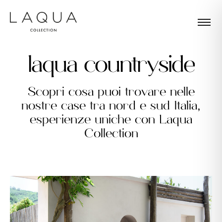
l
a
q
u
a
c
o
u
n
t
r
y
s
i
d
e
Scopri cosa puoi trovare nelle
nostre case tra nord e sud Italia,
esperienze uniche con Laqua
Collection