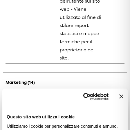
dell'utente sul sito
web - Viene
utilizzato al fine di
stilare report
statistici e mappe
termiche per il
proprietario del
sito.
Marketing (14)
I cookie di marketing vengono utilizzati per tracciare i
visitatori sui siti web. La finalità è quella di presentare
annunci pubblicitari che siano rilevanti e coinvolgenti per il
singolo utente e quindi di maggior valore per editori e
Questo sito web utilizza i cookie
inserzionisti di terze parti. Con finalità di questo tipo,
utilizziamo il servizio Facebook Advertising.
Utilizziamo i cookie per personalizzare contenuti e annunci,