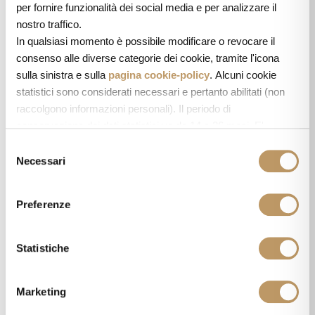
per fornire funzionalità dei social media e per analizzare il
Durata
nostro traffico.
massi
In qualsiasi momento è possibile modificare o revocare il
Nome
Fornitore
Scopo
ma di
consenso alle diverse categorie dei cookie, tramite l'icona
sulla sinistra e sulla
pagina cookie-policy
. Alcuni cookie
archivi
statistici sono considerati necessari e pertanto abilitati (non
azione
raccolgono informazioni personali). Il periodo di
_fbp
Meta
Utilizzato da
3 mesi
conservazione dei dati statistici va da 14 a 26 mesi. E'
Platforms,
Facebook per
possibile richiederne la cancellazione scrivendo
S
a: privacy@cannavacciuologroup.it.
Necessari
Inc.
fornire una serie di
e
Chiudendo questo banner tramite apposita X in alto a destra,
l
prodotti
vengono accettati i cookie selezionati in quel momento.
e
pubblicitari come
Preferenze
z
offerte in tempo
i
reale da
o
Statistiche
inserzionisti terzi.
n
e
_gcl_au
Google
Utilizzato da
3 mesi
Marketing
d
Google AdSense